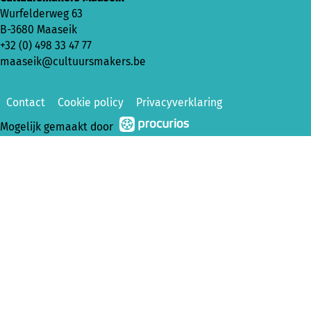
Wurfelderweg 63
B-3680 Maaseik
+32 (0) 498 33 47 77
maaseik@cultuursmakers.be
Contact
Cookie policy
Privacyverklaring
Mogelijk gemaakt door