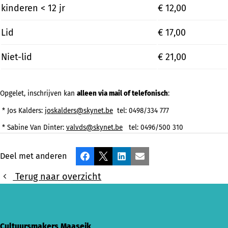
kinderen < 12 jr
€ 12,00
Lid
€ 17,00
Niet-lid
€ 21,00
Opgelet, inschrijven kan
alleen via mail of telefonisch
:
* Jos Kalders:
joskalders@skynet.be
tel: 0498/334 777
* Sabine Van Dinter:
valvds@skynet.be
tel: 0496/500 310
Deel met anderen
Facebook
X
LinkedIn
E-mail
Terug naar overzicht
Cultuursmakers Maaseik