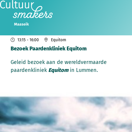
do
05
2026
nov
13:15
- 16:00
Equitom
Bezoek Paardenkliniek Equitom
Geleid bezoek aan de wereldvermaarde
paardenkliniek
Equitom
in Lummen.